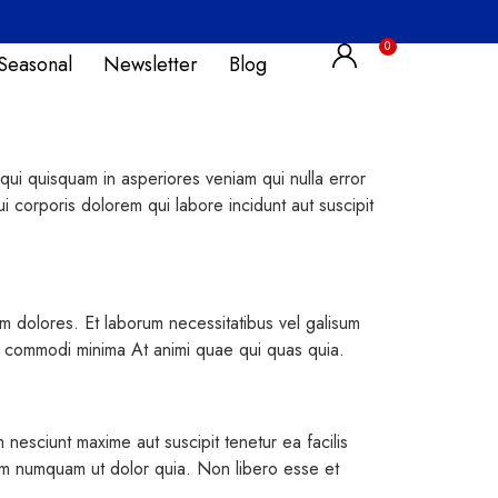
Seasonal
Newsletter
Blog
qui quisquam in asperiores veniam qui nulla error
ui corporis dolorem qui labore incidunt aut suscipit
m dolores. Et laborum necessitatibus vel galisum
At commodi minima At animi quae qui quas quia.
esciunt maxime aut suscipit tenetur ea facilis
am numquam ut dolor quia. Non libero esse et