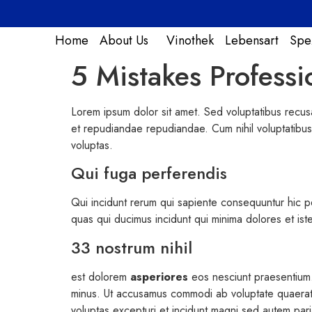
Home
About Us
Vinothek
Lebensart
Spez
5 Mistakes Professi
Lorem ipsum dolor sit amet. Sed voluptatibus recusa
et repudiandae repudiandae. Cum nihil voluptatibus v
voluptas.
Qui fuga perferendis
Qui incidunt rerum qui sapiente consequuntur hic p
quas qui ducimus incidunt qui minima dolores et is
33 nostrum nihil
est dolorem
asperiores
eos nesciunt praesentium. 
minus. Ut accusamus commodi ab voluptate quaerat 
voluptas excepturi et incidunt magni sed autem pari