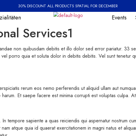
30% DISCOUNT ALL PRODUCTS SPATIAL FOR DECEMBER
ialitäten
Events
onal Services1
ndae non quibusdam debitis et illo dolor sed error pariatur. 33 se
el porro quia et soluta dolor in debitis debitis. Vel sunt tenetur q
erspiciatis rerum eos nemo perferendis ut aliquid ullam aut numqua
te harum. Et saepe facere est minima corrupti est voluptas culpa. 
In tempore sapiente a quas reiciendis qui aspernatur nostrum cum n
nam atque quia id quaerat exercitationem in magni natus et aliqu
atur.